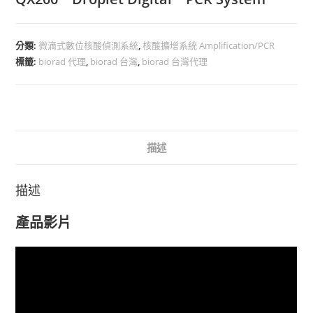
分類:
微滴式數位核酸偵測系統
,
核酸擴增系統 Amplification/PCR
標籤:
biorad 代理
,
biorad 台灣
,
biorad 台灣代理
描述
描述
產品影片