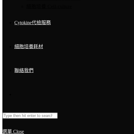
細胞培養 Cell-culture
Cytokine代檢服務
細胞培養耗材
聯絡我們
Toggle
Search
Press
website
this
Escape
選單
Close
website
to