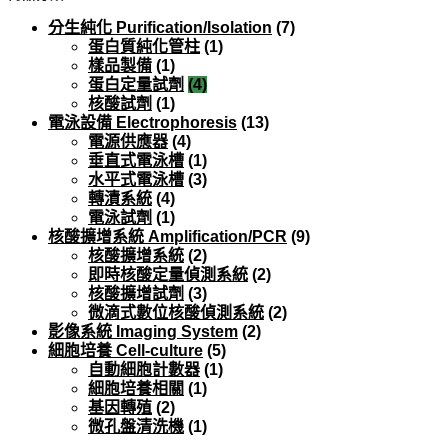
分生純化 Purification/Isolation
(7)
蛋白質純化管柱
(1)
樣品製備
(1)
蛋白定量試劑
(4)
核酸試劑
(1)
電泳設備 Electrophoresis
(13)
電源供應器
(4)
垂直式電泳槽
(1)
水平式電泳槽
(3)
轉漬系統
(4)
電泳試劑
(1)
核酸擴增系統 Amplification/PCR
(9)
核酸擴增系統
(2)
即時核酸定量偵測系統
(2)
核酸擴增試劑
(3)
微滴式數位核酸偵測系統
(2)
影像系統 Imaging System
(2)
細胞培養 Cell-culture
(5)
自動細胞計數器
(1)
細胞培養相關
(1)
基因轉殖
(2)
微孔盤清洗機
(1)