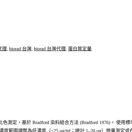
 代理
,
biorad 台灣
,
biorad 台灣代理
,
蛋白質定量
基於 Bradford 染料結合方法 (Bradford 1976)。 使用標
準濃度範圍調整為低濃度（<25 µg/ml；總計 1–20 µg）微