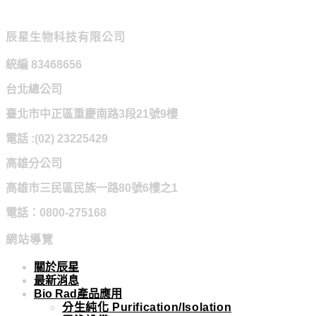
辰星生物科技有限公司
統編 83468656
台北總公司
臺北市中正區重慶南路3段21號9樓
電話 :(02) 23225429
高雄分公司
高雄市三民區民族一路80號6樓之1
電話：0800-275168
網站導覽
關於辰星
最新消息
Bio Rad產品應用
分生純化 Purification/Isolation