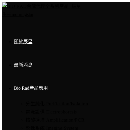
Skip
to
content
關於辰星
最新消息
Bio Rad產品應用
分生純化 Purification/Isolation
電泳設備 Electrophoresis
核酸擴增 Amplification/PCR
影像系統 Imaging System