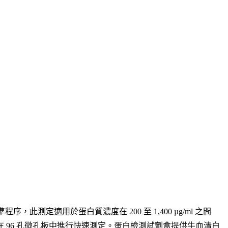
準程序，此測定適用於蛋白質濃度在 200 至 1,400 µg/ml 之間
量測定或在 96 孔微孔板中進行快速測定。蛋白檢測試劑盒提供牛血清白