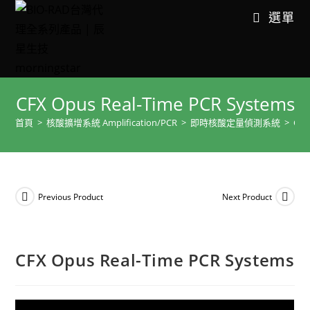
選單
CFX Opus Real-Time PCR Systems
首頁
>
核酸擴增系統 Amplification/PCR
>
即時核酸定量偵測系統
>
CFX
Previous Product
Next Product
CFX Opus Real-Time PCR Systems