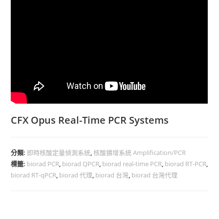
CFX Opus Real-Time PCR Systems
分類:
即時核酸定量偵測系統
,
核酸擴增系統 Amplification/PCR
標籤:
biorad PCR
,
biorad QPCR
,
biorad real-time PCR
,
biorad RT-PCR
,
biorad RT-qPCR
,
biorad 代理
,
biorad 台灣
,
biorad 台灣代理