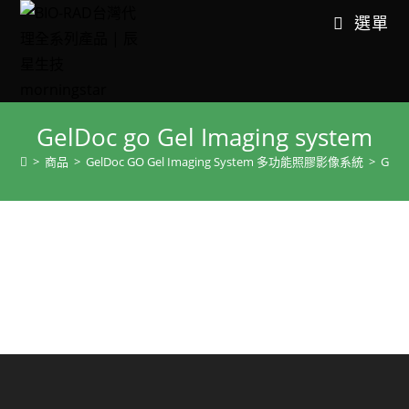
選單
GelDoc go Gel Imaging system
>
商品
>
GelDoc GO Gel Imaging System 多功能照膠影像系統
>
GelD