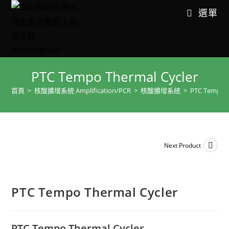
選單
PTC Tempo Thermal Cycler
首頁
>
核酸擴增系統 Amplification/PCR
>
核酸擴增系統
>
PTC Tempo T
Next Product
PTC Tempo Thermal Cycler
PTC Tempo Thermal Cycler