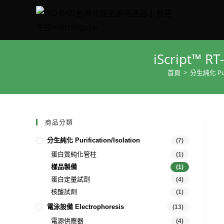
iScript™ R
首頁
>
分生純化 Purif
商品分類
分生純化 Purification/Isolation
(7)
蛋白質純化管柱
(1)
樣品製備
(1)
蛋白定量試劑
(4)
核酸試劑
(1)
電泳設備 Electrophoresis
(13)
電源供應器
(4)