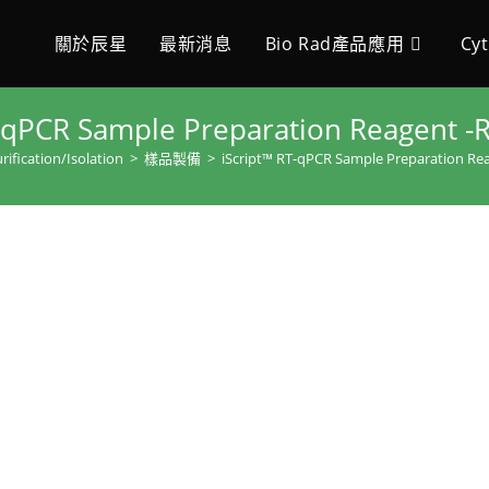
關於辰星
最新消息
Bio Rad產品應用
Cy
T-qPCR Sample Preparation Reage
ication/Isolation
>
樣品製備
>
iScript™ RT-qPCR Sample Preparation