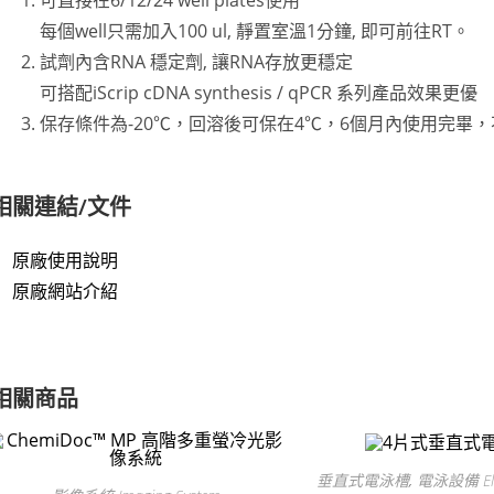
可直接在6/12/24 well plates使用
每個well只需加入100 ul, 靜置室溫1分鐘, 即可前往RT。
試劑內含RNA 穩定劑, 讓RNA存放更穩定
可搭配iScrip cDNA synthesis / qPCR 系列產品效果更優
保存條件為-20℃，回溶後可保在4℃，6個月內使用完畢
相關連結/文件
原廠使用說明
原廠網站介紹
相關商品
垂直式電泳槽
,
電泳設備 Elec